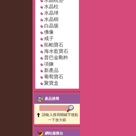
水晶枕墊
水晶柱
水晶球
水晶樹
白晶簇
佛像
戒子
拓帕寶石
海水藍寶石
普巴金剛杵
項鍊
新產品
葡萄寶石
聚寶盒
產品搜尋
請輸入搜尋關鍵字後點
一下放大鏡
網站服務台