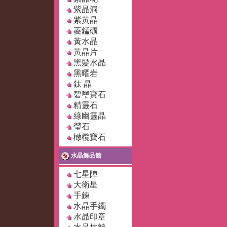
紫晶洞
紫黃晶
菱錳礦
黃水晶
黃晶片
黑髮水晶
黑曜岩
鈦 晶
碧璽寶石
精靈石
綠幽靈晶
瑩石
橄欖寶石
水晶飾品館
七星陣
大衛星
手鍊
水晶手鐲
水晶印章