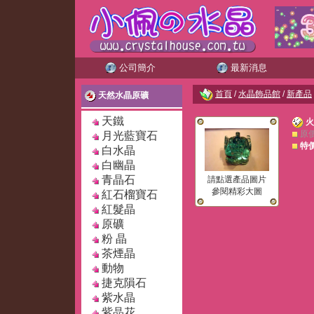
公司簡介
最新消息
首頁
/
水晶飾品館
/
新產品
天然水晶原礦
天鐵
火
原
月光藍寶石
特
白水晶
白幽晶
青晶石
請點選產品圖片
參閱精彩大圖
紅石榴寶石
紅髮晶
原礦
粉 晶
茶煙晶
動物
捷克隕石
紫水晶
紫晶花