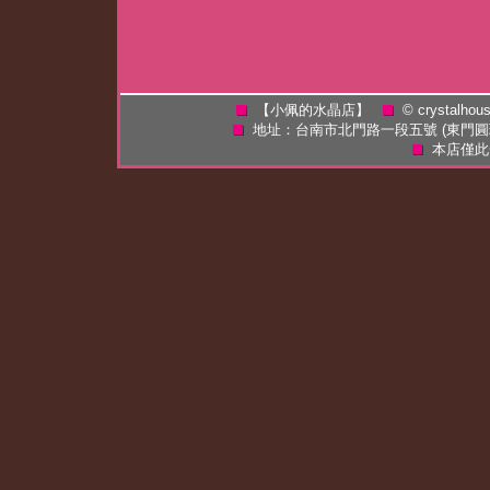
【小佩的水晶店】
©
crystalhou
地址：台南市北門路一段五號 (東門
本店僅此