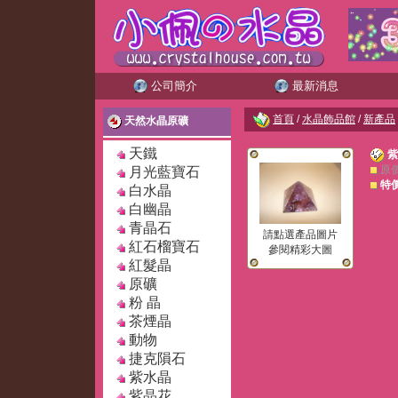
公司簡介
最新消息
首頁
/
水晶飾品館
/
新產品
天然水晶原礦
天鐵
紫
原
月光藍寶石
特
白水晶
白幽晶
青晶石
請點選產品圖片
紅石榴寶石
參閱精彩大圖
紅髮晶
原礦
粉 晶
茶煙晶
動物
捷克隕石
紫水晶
紫晶花