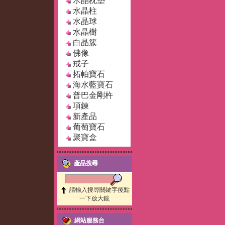
水晶枕墊
水晶柱
水晶球
水晶樹
白晶簇
佛像
戒子
拓帕寶石
海水藍寶石
普巴金剛杵
項鍊
新產品
葡萄寶石
聚寶盒
產品搜尋
請輸入搜尋關鍵字後點
一下放大鏡
網站服務台