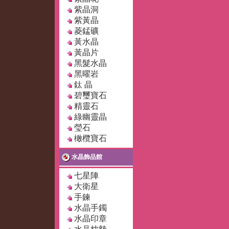
紫晶洞
紫黃晶
菱錳礦
黃水晶
黃晶片
黑髮水晶
黑曜岩
鈦 晶
碧璽寶石
精靈石
綠幽靈晶
瑩石
橄欖寶石
水晶飾品館
七星陣
大衛星
手鍊
水晶手鐲
水晶印章