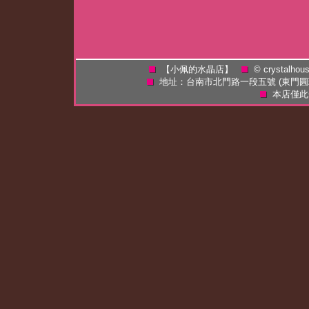
【小佩的水晶店】
©
crystalhou
地址：台南市北門路一段五號 (東門
本店僅此