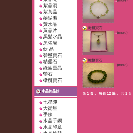
...
(more)
紫晶洞
紫黃晶
菱錳礦
黃水晶
橄欖寶石
黃晶片
...
(more)
黑髮水晶
黑曜岩
鈦 晶
碧璽寶石
橄欖寶石
精靈石
...
(more)
綠幽靈晶
瑩石
橄欖寶石
水晶飾品館
第
1 頁
。
每頁 12 筆
。
共
1
頁
七星陣
大衛星
手鍊
水晶手鐲
水晶印章