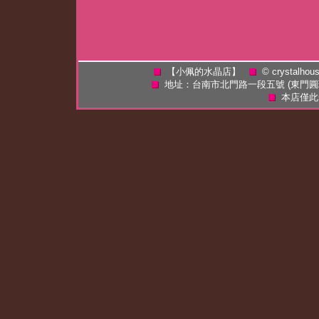
【小佩的水晶店】
©
crystalhou
地址：台南市北門路一段五號 (東門
本店僅此