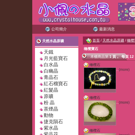
公司簡介
最新消息
首頁
/
天然水晶原礦
/
橄欖
天然水晶原礦
橄欖寶石
天鐵
本櫃商品
第
1 頁
。
每頁 12
月光藍寶石
白水晶
橄欖石
...
(more)
白幽晶
青晶石
紅石榴寶石
紅髮晶
原礦
橄欖石
粉 晶
...
(more)
茶煙晶
動物
捷克隕石
紫水晶
橄欖石
紫晶花