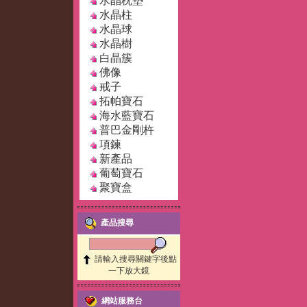
水晶枕墊
水晶柱
水晶球
水晶樹
白晶簇
佛像
戒子
拓帕寶石
海水藍寶石
普巴金剛杵
項鍊
新產品
葡萄寶石
聚寶盒
產品搜尋
請輸入搜尋關鍵字後點
一下放大鏡
網站服務台