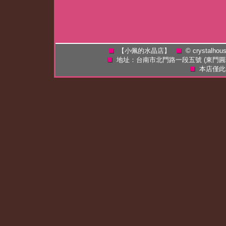
【小佩的水晶店】
©
crystalhou
地址：台南市北門路一段五號 (東門
本店僅此