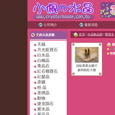
公司簡介
最新消息
首頁
/
水晶飾品館
/
聚寶盒
天然水晶原礦
天鐵
聚
原
月光藍寶石
特
白水晶
白幽晶
青晶石
請點選產品圖片
參閱精彩大圖
紅石榴寶石
紅髮晶
原礦
粉 晶
茶煙晶
動物
捷克隕石
紫水晶
紫晶花