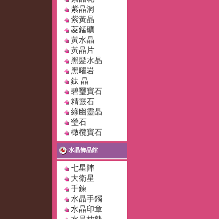
紫晶洞
紫黃晶
菱錳礦
黃水晶
黃晶片
黑髮水晶
黑曜岩
鈦 晶
碧璽寶石
精靈石
綠幽靈晶
瑩石
橄欖寶石
水晶飾品館
七星陣
大衛星
手鍊
水晶手鐲
水晶印章