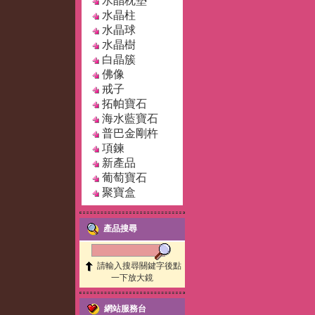
水晶枕墊
水晶柱
水晶球
水晶樹
白晶簇
佛像
戒子
拓帕寶石
海水藍寶石
普巴金剛杵
項鍊
新產品
葡萄寶石
聚寶盒
產品搜尋
請輸入搜尋關鍵字後點
一下放大鏡
網站服務台