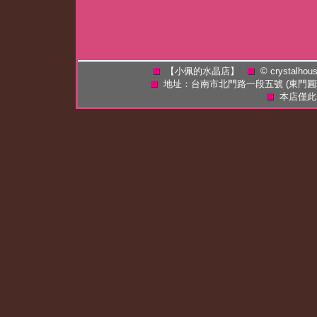
【小佩的水晶店】
©
crystalhou
地址：台南市北門路一段五號 (東門
本店僅此