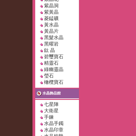
紫晶洞
紫黃晶
菱錳礦
黃水晶
黃晶片
黑髮水晶
黑曜岩
鈦 晶
碧璽寶石
精靈石
綠幽靈晶
瑩石
橄欖寶石
水晶飾品館
七星陣
大衛星
手鍊
水晶手鐲
水晶印章