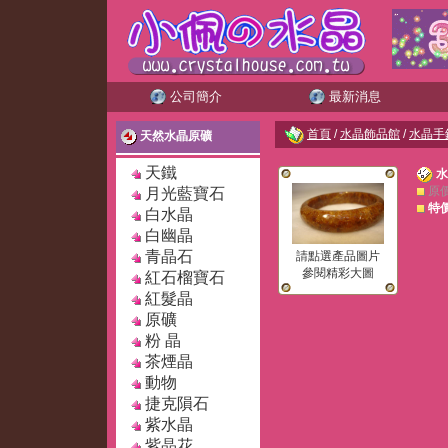
公司簡介
最新消息
首頁
/
水晶飾品館
/
水晶手
天然水晶原礦
天鐵
水
原
月光藍寶石
特
白水晶
白幽晶
青晶石
請點選產品圖片
參閱精彩大圖
紅石榴寶石
紅髮晶
原礦
粉 晶
茶煙晶
動物
捷克隕石
紫水晶
紫晶花