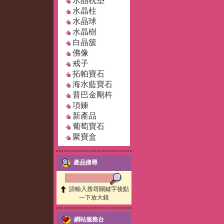
水晶枕墊
水晶柱
水晶球
水晶樹
白晶簇
佛像
戒子
拓帕寶石
海水藍寶石
普巴金剛杵
項鍊
新產品
葡萄寶石
聚寶盒
產品搜尋
請輸入搜尋關鍵字後點
一下放大鏡
網站服務台