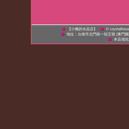
【小佩的水晶店】
©
crystalhou
地址：台南市北門路一段五號 (東門
本店僅此