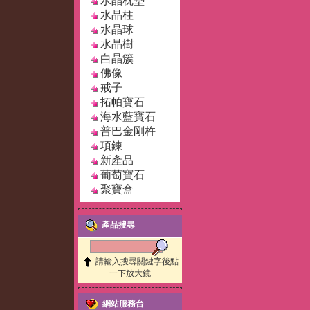
水晶枕墊
水晶柱
水晶球
水晶樹
白晶簇
佛像
戒子
拓帕寶石
海水藍寶石
普巴金剛杵
項鍊
新產品
葡萄寶石
聚寶盒
產品搜尋
請輸入搜尋關鍵字後點
一下放大鏡
網站服務台