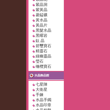
紫晶洞
紫黃晶
菱錳礦
黃水晶
黃晶片
黑髮水晶
黑曜岩
鈦 晶
碧璽寶石
精靈石
綠幽靈晶
瑩石
橄欖寶石
水晶飾品館
七星陣
大衛星
手鍊
水晶手鐲
水晶印章