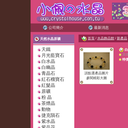
公司簡介
最新消息
首頁
/
水晶飾品館
/
新產品
天然水晶原礦
天鐵
白
原
月光藍寶石
特
白水晶
白幽晶
青晶石
請點選產品圖片
參閱精彩大圖
紅石榴寶石
紅髮晶
原礦
粉 晶
茶煙晶
動物
捷克隕石
紫水晶
紫晶花