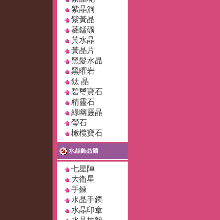
紫晶洞
紫黃晶
菱錳礦
黃水晶
黃晶片
黑髮水晶
黑曜岩
鈦 晶
碧璽寶石
精靈石
綠幽靈晶
瑩石
橄欖寶石
水晶飾品館
七星陣
大衛星
手鍊
水晶手鐲
水晶印章