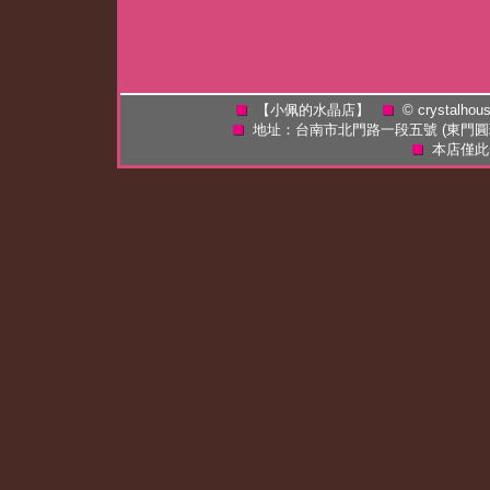
【小佩的水晶店】
©
crystalhou
地址：台南市北門路一段五號 (東門
本店僅此