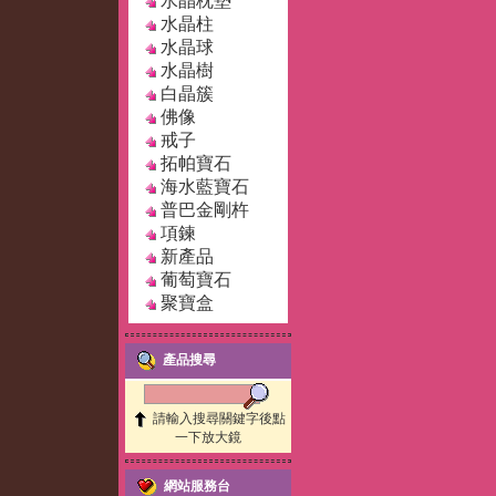
水晶枕墊
水晶柱
水晶球
水晶樹
白晶簇
佛像
戒子
拓帕寶石
海水藍寶石
普巴金剛杵
項鍊
新產品
葡萄寶石
聚寶盒
產品搜尋
請輸入搜尋關鍵字後點
一下放大鏡
網站服務台