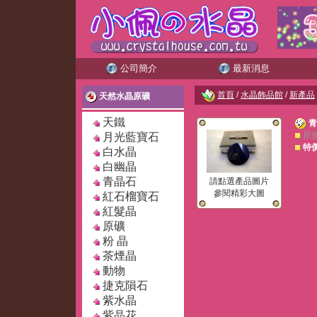
公司簡介
最新消息
首頁
/
水晶飾品館
/
新產品
天然水晶原礦
天鐵
青
原
月光藍寶石
特
白水晶
白幽晶
青晶石
請點選產品圖片
參閱精彩大圖
紅石榴寶石
紅髮晶
原礦
粉 晶
茶煙晶
動物
捷克隕石
紫水晶
紫晶花